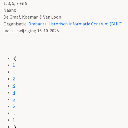
1, 3, 5, 7 en 9
Naam:
De Graaf, Koeman & Van Loon
Organisatie:
Brabants Historisch Informatie Centrum (BHIC)
laatste wijziging 16-10-2025
1
...
2
3
4
5
6
...
1