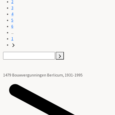
2
3
4
5
6
...
1
1479 Bouwvergunningen Berlicum, 1931-1995