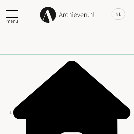
NL
menu