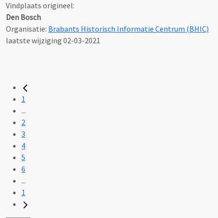
Vindplaats origineel:
Den Bosch
Organisatie:
Brabants Historisch Informatie Centrum (BHIC)
laatste wijziging 02-03-2021
1
...
2
3
4
5
6
...
1