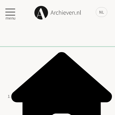
NL
menu