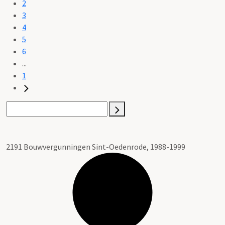
2
3
4
5
6
...
1
2191 Bouwvergunningen Sint-Oedenrode, 1988-1999