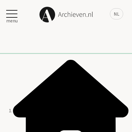
NL
menu