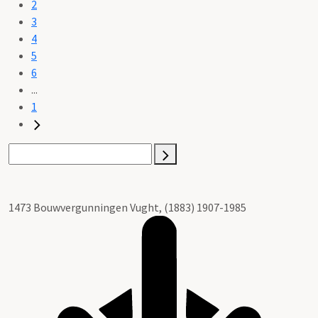
2
3
4
5
6
...
1
1473 Bouwvergunningen Vught, (1883) 1907-1985