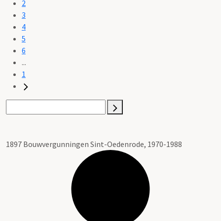
2
3
4
5
6
...
1
1897 Bouwvergunningen Sint-Oedenrode, 1970-1988