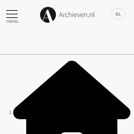
NL
menu