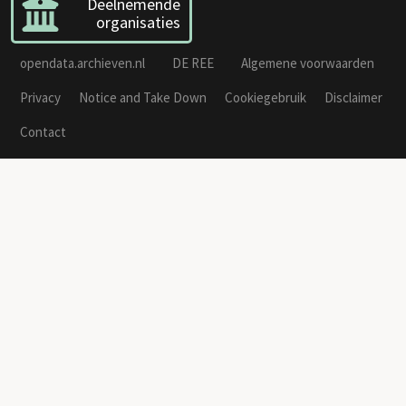
Deelnemende
organisaties
opendata.archieven.nl
DE REE
Algemene voorwaarden
Privacy
Notice and Take Down
Cookiegebruik
Disclaimer
Contact