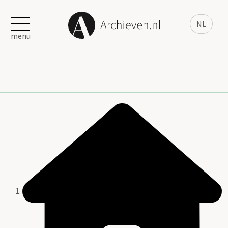
NL
menu