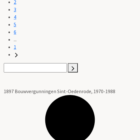
2
3
4
5
6
...
1
1897 Bouwvergunningen Sint-Oedenrode, 1970-1988