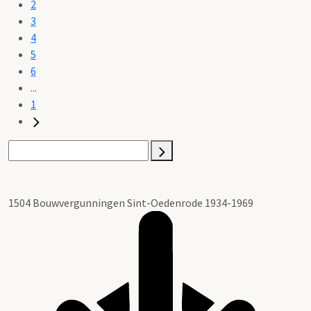
2
3
4
5
6
...
1
1504 Bouwvergunningen Sint-Oedenrode 1934-1969