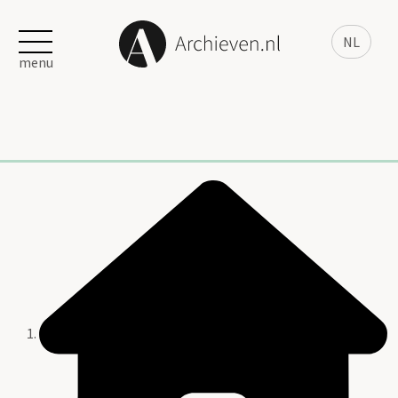
NL
menu