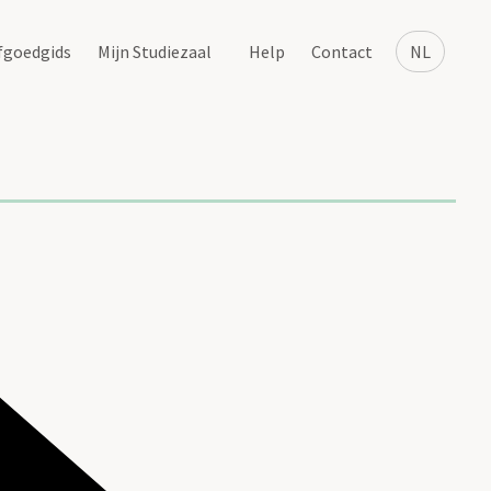
fgoedgids
Mijn Studiezaal
Help
Contact
NL