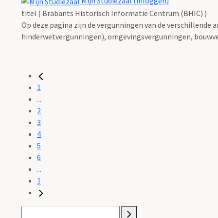
Mijn Studiezaal (inloggen)
titel ( Brabants Historisch Informatie Centrum (BHIC) )
Op deze pagina zijn de vergunningen van de verschillende 
hinderwetvergunningen), omgevingsvergunningen, bouwve
1
...
2
3
4
5
6
...
1