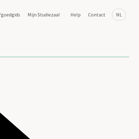
fgoedgids
Mijn Studiezaal
Help
Contact
NL