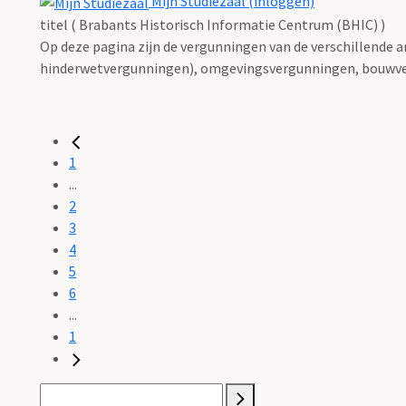
Mijn Studiezaal (inloggen)
titel ( Brabants Historisch Informatie Centrum (BHIC) )
Op deze pagina zijn de vergunningen van de verschillende 
hinderwetvergunningen), omgevingsvergunningen, bouwve
1
...
2
3
4
5
6
...
1