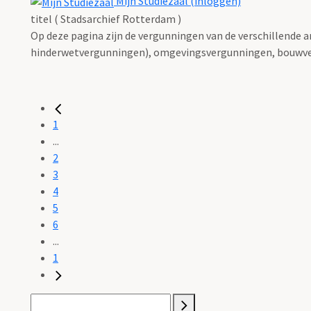
Mijn Studiezaal (inloggen)
titel ( Stadsarchief Rotterdam )
Op deze pagina zijn de vergunningen van de verschillende 
hinderwetvergunningen), omgevingsvergunningen, bouwve
1
...
2
3
4
5
6
...
1