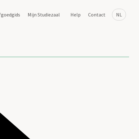
fgoedgids
Mijn Studiezaal
Help
Contact
NL