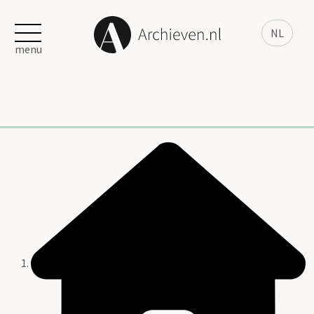
NL
menu