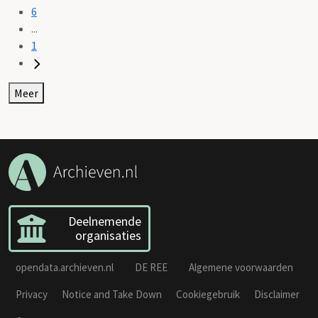
6
...
1
Meer
Deelnemende
organisaties
opendata.archieven.nl
DE REE
Algemene voorwaarden
Privacy
Notice and Take Down
Cookiegebruik
Disclaimer