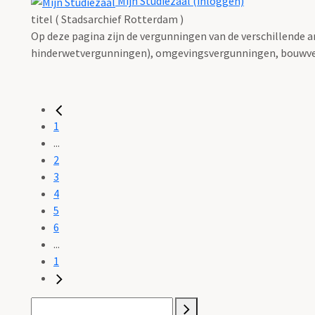
Mijn Studiezaal (inloggen)
titel ( Stadsarchief Rotterdam )
Op deze pagina zijn de vergunningen van de verschillende 
hinderwetvergunningen), omgevingsvergunningen, bouwve
1
...
2
3
4
5
6
...
1