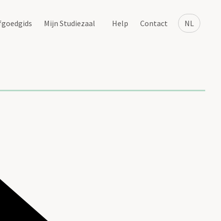
fgoedgids
Mijn Studiezaal
Help
Contact
NL