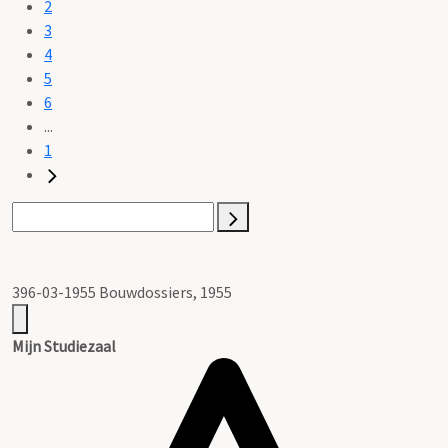
2
3
4
5
6
...
1
396-03-1955 Bouwdossiers, 1955
Mijn Studiezaal