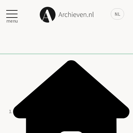
NL
menu