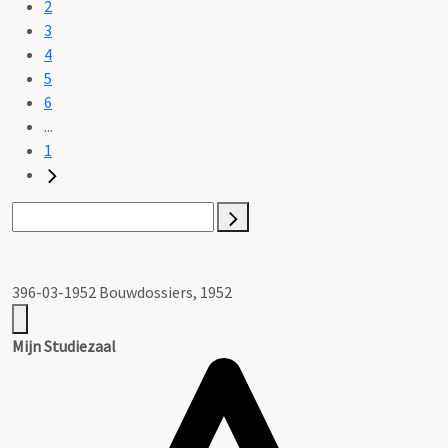
2
3
4
5
6
...
1
396-03-1952 Bouwdossiers, 1952
Mijn Studiezaal