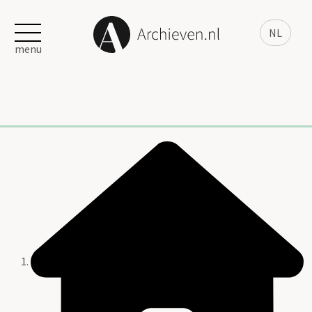
NL
menu