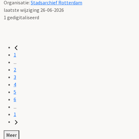
Organisatie:
Stadsarchief Rotterdam
laatste wijziging 26-06-2026
1 gedigitaliseerd
1
...
2
3
4
5
6
...
1
Meer