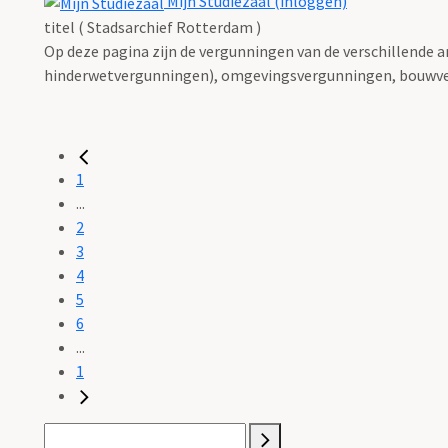
Mijn Studiezaal (inloggen)
titel ( Stadsarchief Rotterdam )
Op deze pagina zijn de vergunningen van de verschillende 
hinderwetvergunningen), omgevingsvergunningen, bouwve
1
...
2
3
4
5
6
...
1