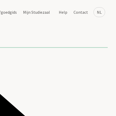
fgoedgids
Mijn Studiezaal
Help
Contact
NL