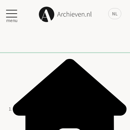
NL
menu