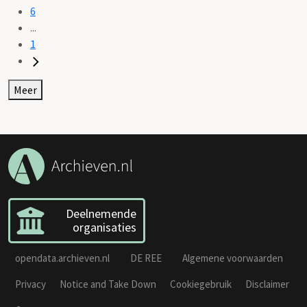
6
...
1
Meer
Deelnemende
organisaties
opendata.archieven.nl
DE REE
Algemene voorwaarden
Privacy
Notice and Take Down
Cookiegebruik
Disclaimer