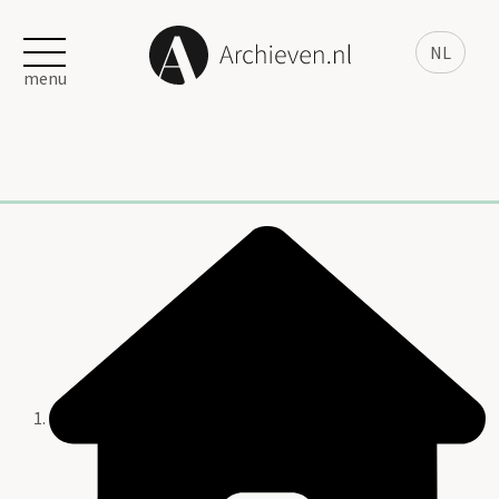
NL
menu