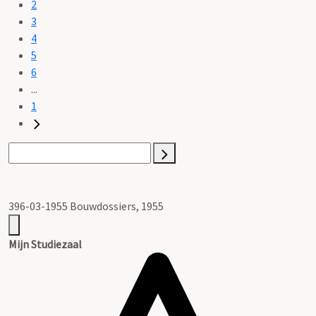
2
3
4
5
6
...
1
396-03-1955 Bouwdossiers, 1955
Mijn Studiezaal