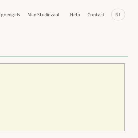
fgoedgids
Mijn Studiezaal
Help
Contact
NL