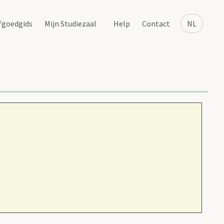
fgoedgids
Mijn Studiezaal
Help
Contact
NL