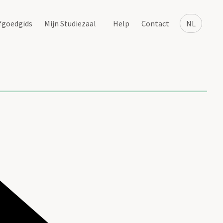
fgoedgids
Mijn Studiezaal
Help
Contact
NL