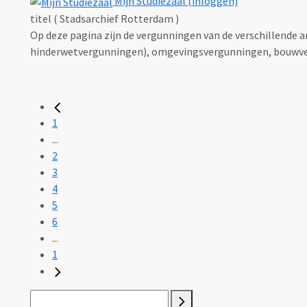
Mijn Studiezaal (inloggen)
titel ( Stadsarchief Rotterdam )
Op deze pagina zijn de vergunningen van de verschillende 
hinderwetvergunningen), omgevingsvergunningen, bouwve
1
...
2
3
4
5
6
...
1