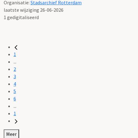
Organisatie:
Stadsarchief Rotterdam
laatste wijziging 26-06-2026
1 gedigitaliseerd
1
...
2
3
4
5
6
...
1
Meer