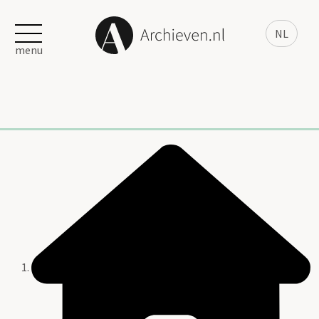
NL
menu