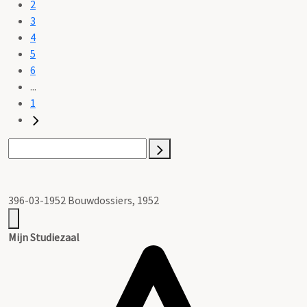
2
3
4
5
6
...
1
396-03-1952 Bouwdossiers, 1952
Mijn Studiezaal