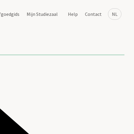
fgoedgids
Mijn Studiezaal
Help
Contact
NL