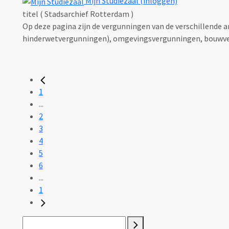
Mijn Studiezaal (inloggen)
titel ( Stadsarchief Rotterdam )
Op deze pagina zijn de vergunningen van de verschillende 
hinderwetvergunningen), omgevingsvergunningen, bouwve
1
...
2
3
4
5
6
...
1