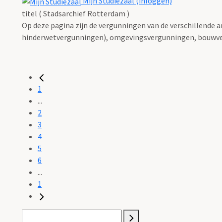
Mijn Studiezaal (inloggen)
titel ( Stadsarchief Rotterdam )
Op deze pagina zijn de vergunningen van de verschillende 
hinderwetvergunningen), omgevingsvergunningen, bouwve
1
...
2
3
4
5
6
...
1