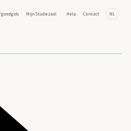
fgoedgids
Mijn Studiezaal
Help
Contact
NL