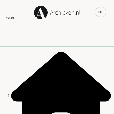
NL
menu