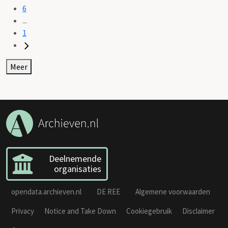
6
...
1
Meer
Deelnemende
organisaties
opendata.archieven.nl
DE REE
Algemene voorwaarden
Privacy
Notice and Take Down
Cookiegebruik
Disclaimer