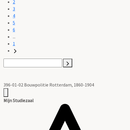
2
3
4
5
6
...
1
396-01-02 Bouwpolitie Rotterdam, 1860-1904
Mijn Studiezaal