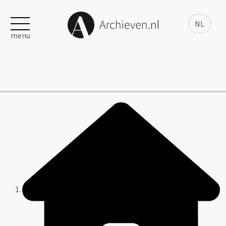
NL
menu