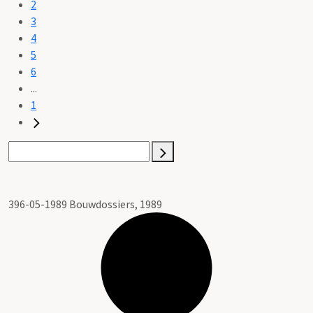
2
3
4
5
6
...
1
396-05-1989 Bouwdossiers, 1989