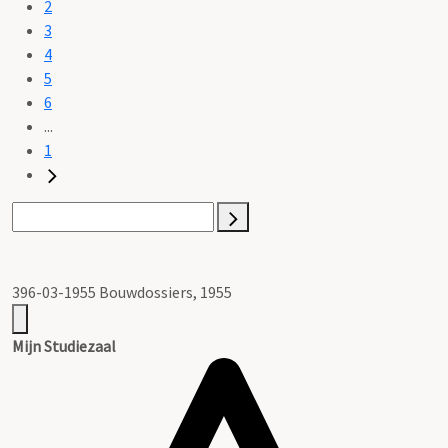
2
3
4
5
6
...
1
396-03-1955 Bouwdossiers, 1955
Mijn Studiezaal