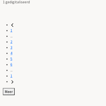
1 gedigitaliseerd
1
...
2
3
4
5
6
...
1
Meer