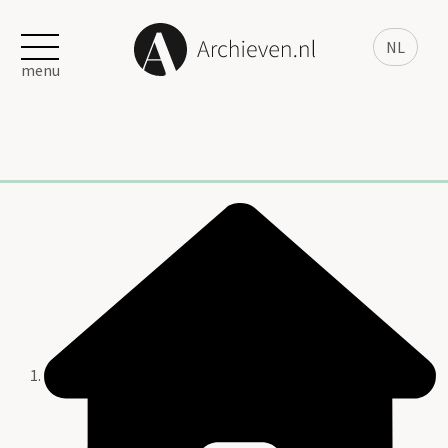
NL
menu