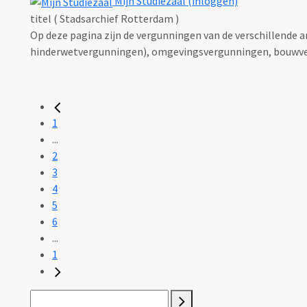
Mijn Studiezaal (inloggen)
titel ( Stadsarchief Rotterdam )
Op deze pagina zijn de vergunningen van de verschillende 
hinderwetvergunningen), omgevingsvergunningen, bouwve
1
...
2
3
4
5
6
...
1