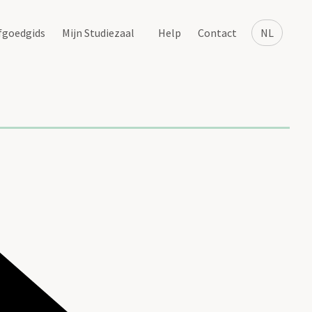
fgoedgids
Mijn Studiezaal
Help
Contact
NL