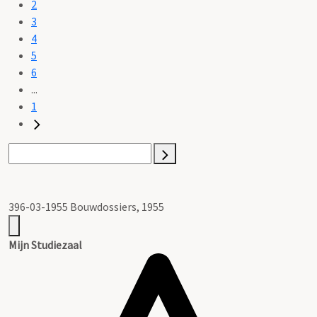
2
3
4
5
6
...
1
396-03-1955 Bouwdossiers, 1955
Mijn Studiezaal