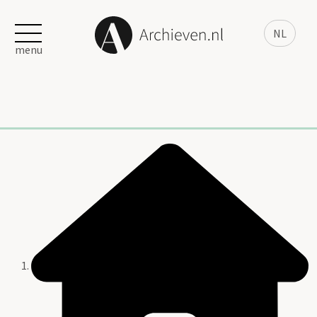
NL
menu