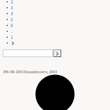
2
3
4
5
6
...
1
396-08-2003 Bouwdossiers, 2003