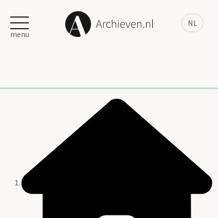
NL
menu