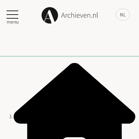
NL
menu