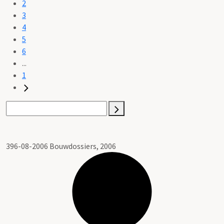
2
3
4
5
6
...
1
396-08-2006 Bouwdossiers, 2006