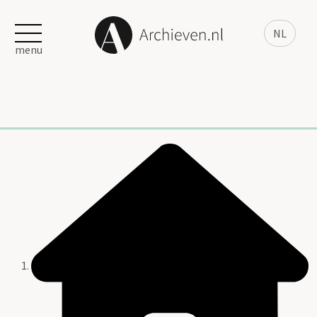
NL
menu