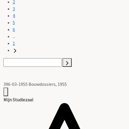
2
3
4
5
6
...
1
396-03-1955 Bouwdossiers, 1955
Mijn Studiezaal