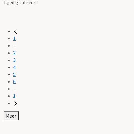
1 gedigitaliseerd
1
...
2
3
4
5
6
...
1
Meer