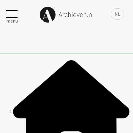
NL
menu