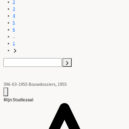
2
3
4
5
6
...
1
396-03-1955 Bouwdossiers, 1955
Mijn Studiezaal