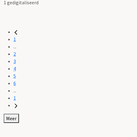
1 gedigitaliseerd
1
...
2
3
4
5
6
...
1
Meer