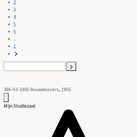
2
3
4
5
6
...
1
396-03-1955 Bouwdossiers, 1955
Mijn Studiezaal