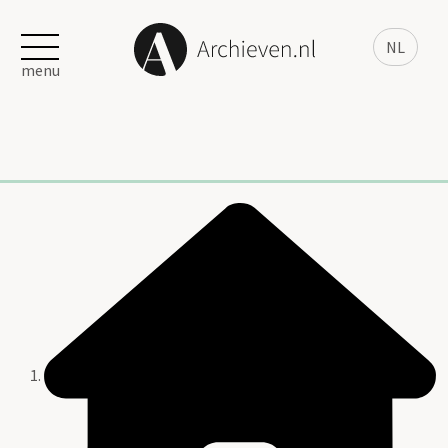
NL
menu