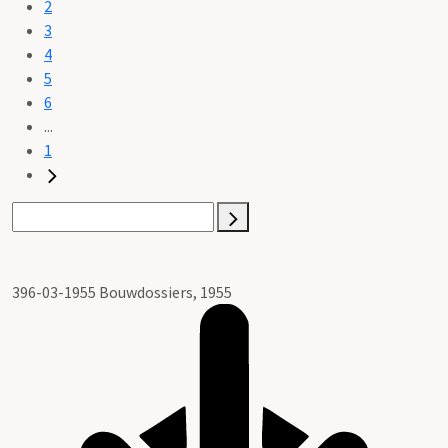
2
3
4
5
6
...
1
396-03-1955 Bouwdossiers, 1955