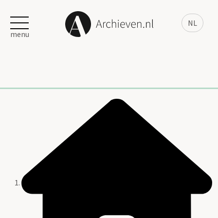
NL
menu