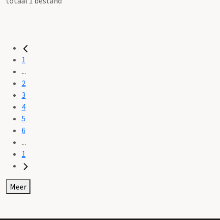
totaal 1 bestand
1
...
2
3
4
5
6
...
1
Meer