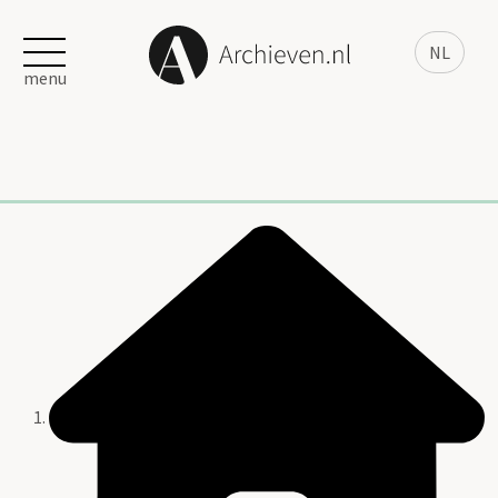
NL
menu