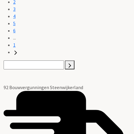
2
3
4
5
6
...
1
92 Bouwvergunningen Steenwijkerland