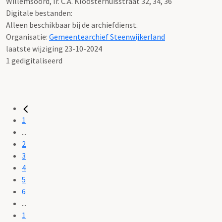
Willemsoord, Ir. C.A. Kloosterhuisstraat 32, 34, 36
Digitale bestanden:
Alleen beschikbaar bij de archiefdienst.
Organisatie:
Gemeentearchief Steenwijkerland
laatste wijziging 23-10-2024
1 gedigitaliseerd
1
...
2
3
4
5
6
...
1