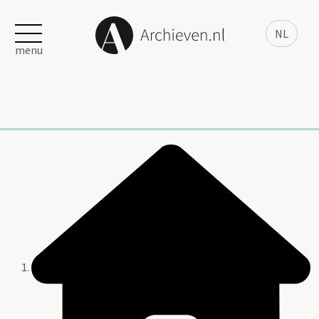
NL
menu