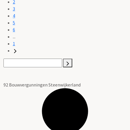
2
3
4
5
6
...
1
92 Bouwvergunningen Steenwijkerland