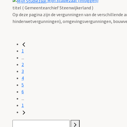
Mijn Studiezaal (inloggen)
titel ( Gemeentearchief Steenwijkerland )
Op deze pagina zijn de vergunningen van de verschillende 
hinderwetvergunningen), omgevingsvergunningen, bouwve
1
...
2
3
4
5
6
...
1