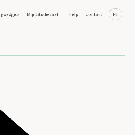
fgoedgids
Mijn Studiezaal
Help
Contact
NL