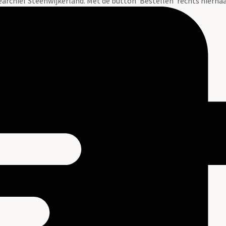
tearchief Steenwijkerland. Met de button ‘Bestellen’ rechts hiernaa