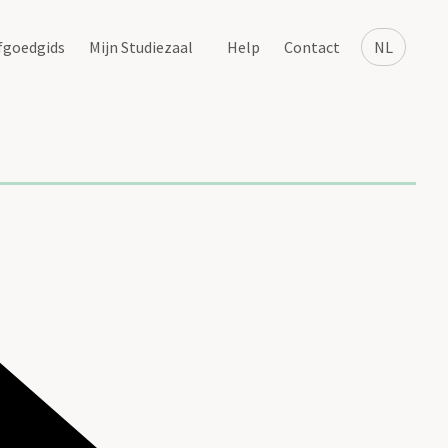
fgoedgids
Mijn Studiezaal
Help
Contact
NL