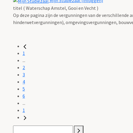
Mijn Studiezaal (inloggen)
titel ( Waterschap Amstel, Gooi en Vecht )
Op deze pagina zijn de vergunningen van de verschillende 
hinderwetvergunningen), omgevingsvergunningen, bouwve
1
...
2
3
4
5
6
...
1