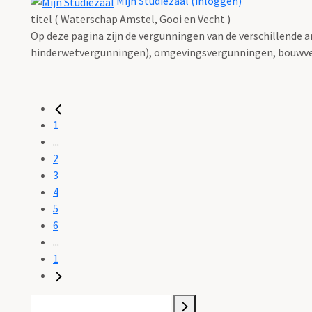
Mijn Studiezaal (inloggen)
titel ( Waterschap Amstel, Gooi en Vecht )
Op deze pagina zijn de vergunningen van de verschillende 
hinderwetvergunningen), omgevingsvergunningen, bouwve
1
...
2
3
4
5
6
...
1