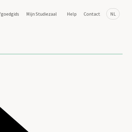
fgoedgids
Mijn Studiezaal
Help
Contact
NL