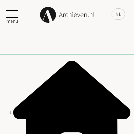
NL
menu