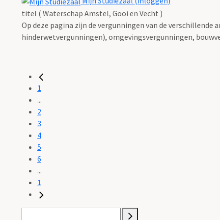
Mijn Studiezaal (inloggen)
titel ( Waterschap Amstel, Gooi en Vecht )
Op deze pagina zijn de vergunningen van de verschillende 
hinderwetvergunningen), omgevingsvergunningen, bouwve
1
...
2
3
4
5
6
...
1