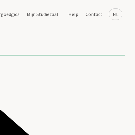
fgoedgids
Mijn Studiezaal
Help
Contact
NL