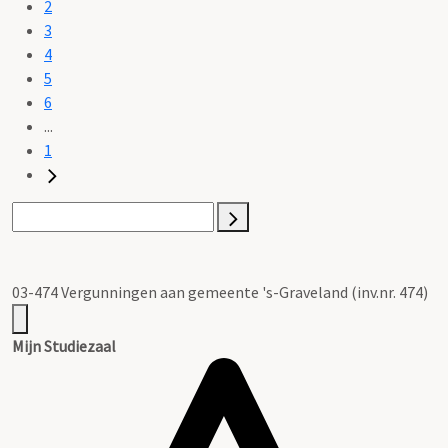
2
3
4
5
6
...
1
03-474 Vergunningen aan gemeente 's-Graveland (inv.nr. 474)
Mijn Studiezaal