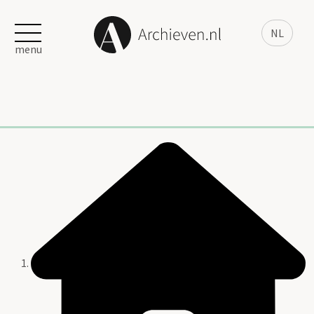
NL
menu