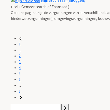
Mijn Studiezaal (inloggen)
titel ( Gemeentearchief Zaanstad )
Op deze pagina zijn de vergunningen van de verschillende 
hinderwetvergunningen), omgevingsvergunningen, bouwve
1
...
2
3
4
5
6
...
1