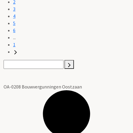
2
3
4
5
6
...
1
OA-0208 Bouwvergunningen Oostzaan