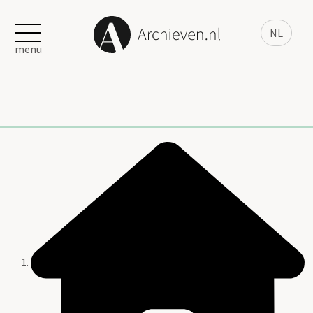
NL
menu