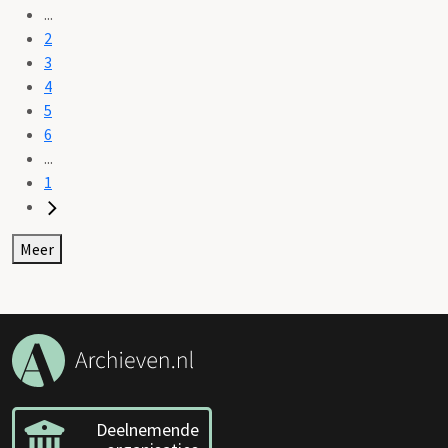
...
2
3
4
5
6
...
1
Meer
Deelnemende