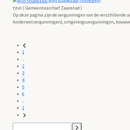
Mijn Studiezaal (inloggen)
titel ( Gemeentearchief Zaanstad )
Op deze pagina zijn de vergunningen van de verschillende 
hinderwetvergunningen), omgevingsvergunningen, bouwve
1
...
2
3
4
5
6
...
1