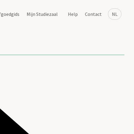
fgoedgids
Mijn Studiezaal
Help
Contact
NL