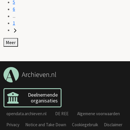
5
6
...
1
Meer
Deelnemende
organisaties
opendata.archieven.nl
DE REE
Algemene voorwaarden
Privacy
Notice and Take Down
Cookiegebruik
Disclaimer