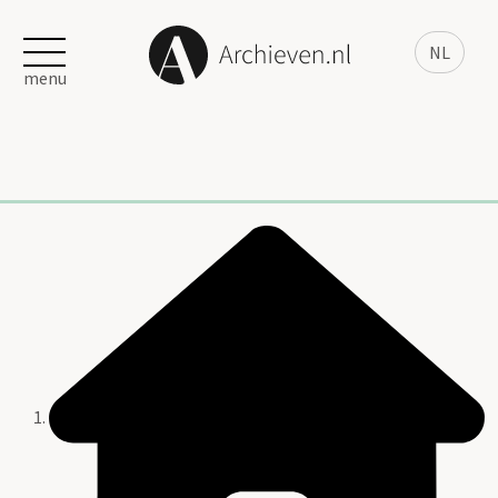
NL
menu