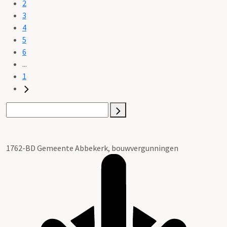
2
3
4
5
6
...
1
1762-BD Gemeente Abbekerk, bouwvergunningen