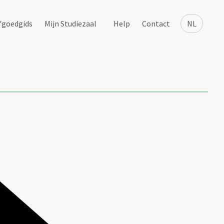
fgoedgids
Mijn Studiezaal
Help
Contact
NL