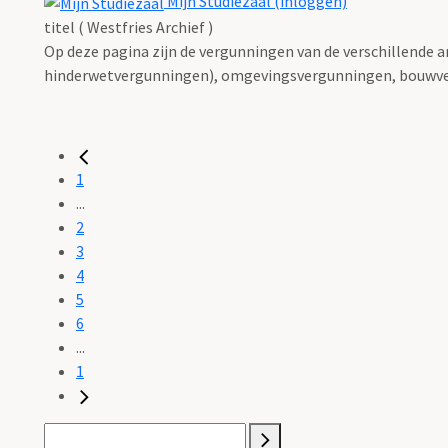
Mijn Studiezaal (inloggen)
titel ( Westfries Archief )
Op deze pagina zijn de vergunningen van de verschillende 
hinderwetvergunningen), omgevingsvergunningen, bouwve
1
...
2
3
4
5
6
...
1