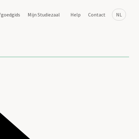
fgoedgids
Mijn Studiezaal
Help
Contact
NL