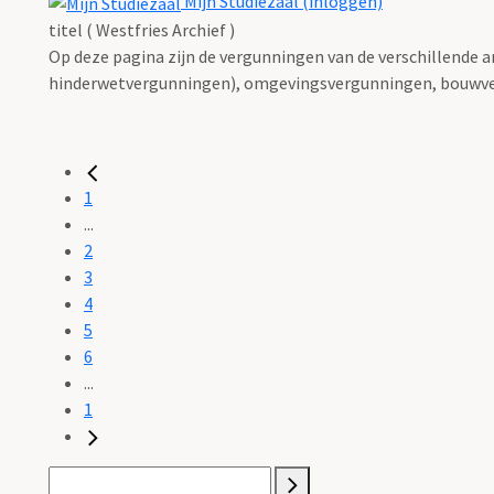
Mijn Studiezaal (inloggen)
titel ( Westfries Archief )
Op deze pagina zijn de vergunningen van de verschillende 
hinderwetvergunningen), omgevingsvergunningen, bouwve
1
...
2
3
4
5
6
...
1