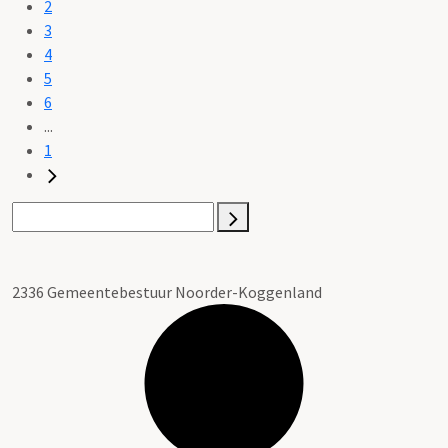
2
3
4
5
6
...
1
2336 Gemeentebestuur Noorder-Koggenland