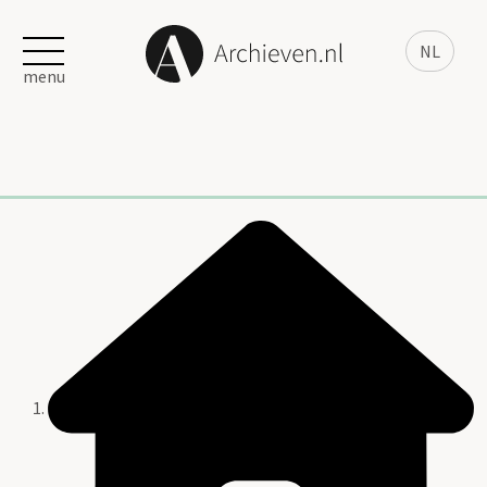
NL
menu