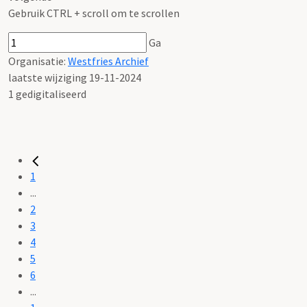
Gebruik CTRL + scroll om te scrollen
Ga
Organisatie:
Westfries Archief
laatste wijziging 19-11-2024
1 gedigitaliseerd
1
...
2
3
4
5
6
...