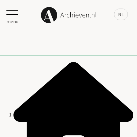
NL
menu