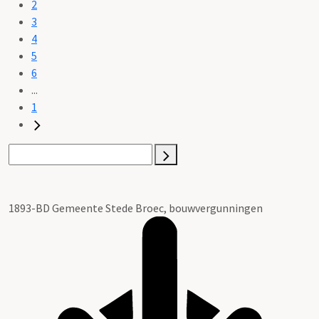
2
3
4
5
6
...
1
1893-BD Gemeente Stede Broec, bouwvergunningen