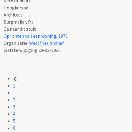
Kern of buurt:
Hoogkarspel
Architect:
Burgmeijer, P.J.
Ga naar dit stuk:
Oprichten van een woning, 1976
Organisatie:
Westfries Archief
laatste wijziging 20-02-2026
1
...
2
3
4
5
6