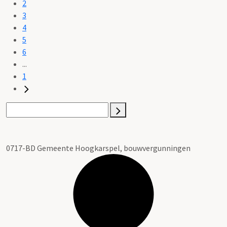
2
3
4
5
6
...
1
0717-BD Gemeente Hoogkarspel, bouwvergunningen