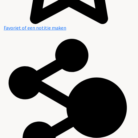
Favoriet of een notitie maken