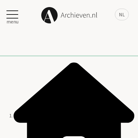
NL
menu